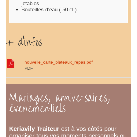
jetables
Bouteilles d’eau ( 50 cl )
+ d'infos
nouvelle_carte_plateaux_repas.pdf
PDF
Mariages, anniversaires,
évenementiels
Keriavily Traiteur
est à vos côtés pour
organiser tous vos moments personnels ou