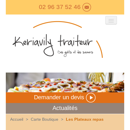
02 96 37 52 46
Keriavily Traiteur
Carte Boutique
Les Menus
Evénementiel
Devis
Contact
Demander un devis
Actualités
Accueil
>
Carte Boutique
>
Les Plateaux repas