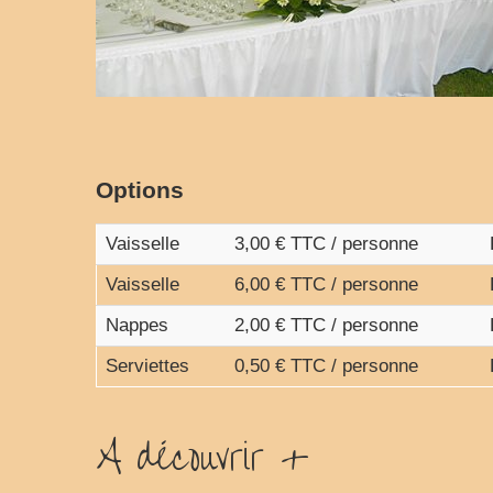
Options
Vaisselle
3,00 € TTC / personne
Vaisselle
6,00 € TTC / personne
Nappes
2,00 € TTC / personne
Serviettes
0,50 € TTC / personne
A découvrir +