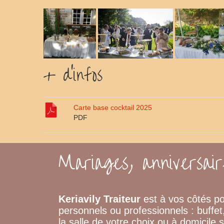
+ d'infos
Carte base cocktail 2025
PDF
Mariages, anniversair
Keriavily Traiteur
est à vos côtés p
personnels ou professionnels : buffe
la salle de votre choix ou à domicile 