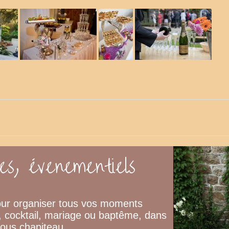
es, évenementiels
our organiser tous vos moments
t, cocktail, mariage ou baptême, dans
sous chapiteau.