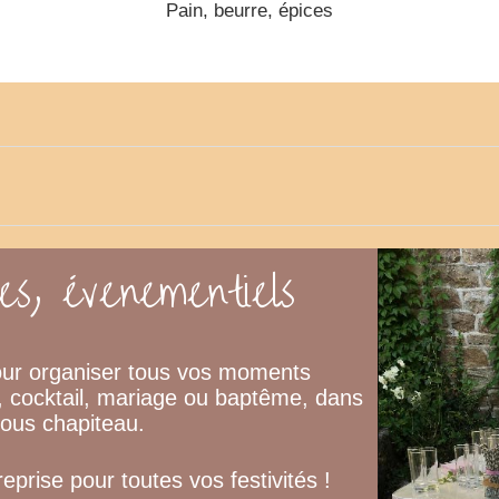
Pain, beurre, épices
es, évenementiels
our organiser tous vos moments
t, cocktail, mariage ou baptême, dans
sous chapiteau.
treprise pour toutes vos festivités !