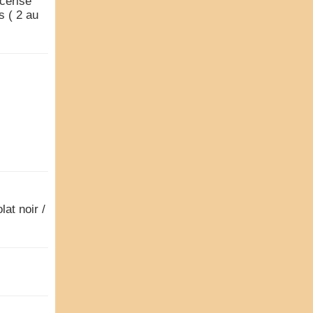
cerise
s ( 2 au
at noir /