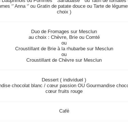
n Dauphinois ou Pommes ‘’ Sarladaise ‘’ ou Tatin de tomates 
es ‘’ Anna ‘’ ou Gratin de patate douce ou Tarte de légume
choix )
Duo de Fromages sur Mesclun
au choix : Chèvre, Brie ou Comté
ou
Croustillant de Brie à la rhubarbe sur Mesclun
ou
Croustillant de Chèvre sur Mesclun
Dessert ( individuel )
ise chocolat blanc / cœur passion OU Gourmandise chocol
cœur fruits rouge
Café