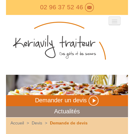
02 96 37 52 46
Keriavily Traiteur
Carte Boutique
Les Menus
Evénementiel
Devis
Contact
Demander un devis
Actualités
Accueil
>
Devis
>
Demande de devis