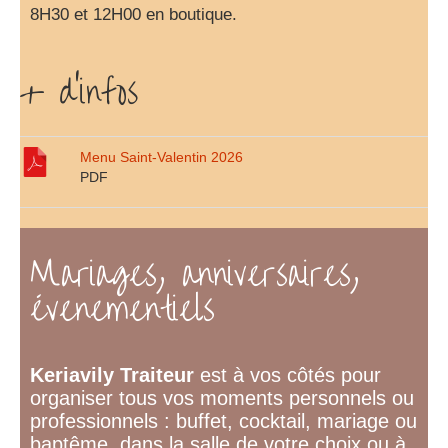
8H30 et 12H00 en boutique.
+ d'infos
Menu Saint-Valentin 2026
PDF
Mariages, anniversaires,
évenementiels
Keriavily Traiteur
est à vos côtés pour
organiser tous vos moments personnels ou
professionnels : buffet, cocktail, mariage ou
baptême, dans la salle de votre choix ou à