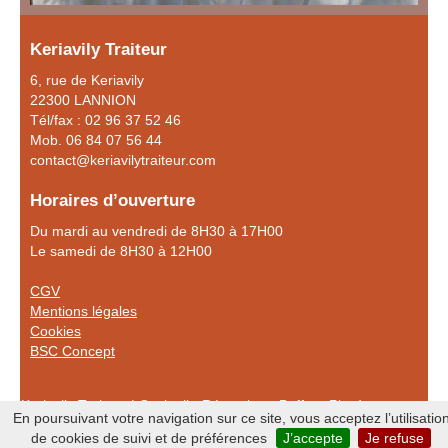
Keriavily Traiteur
6, rue de Keriavily
22300 LANNION
Tél/fax : 02 96 37 52 46
Mob. 06 84 07 56 44
contact@keriavilytraiteur.com
Horaires d’ouverture
Du mardi au vendredi de 8H30 à 17H00
Le samedi de 8H30 à 12H00
CGV
Mentions légales
Cookies
BSC Concept
Keriavily Traiteur | Cocktail - Réception - Buffet - Plat à emporter
En poursuivant votre navigation sur ce site, vous acceptez l’utilisatio
- Location de vaisselle à Lannion
de cookies de suivi et de préférences
J’accepte
Je refuse